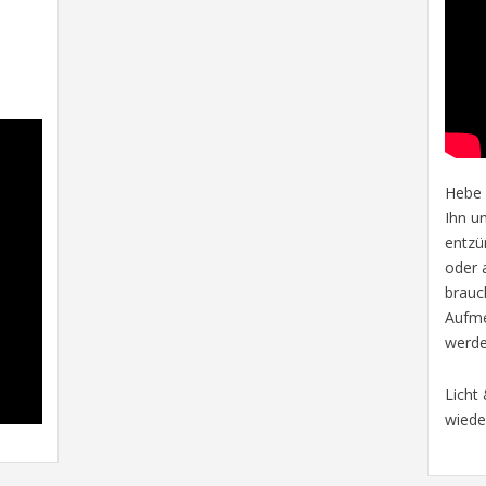
Hebe d
Ihn u
entzü
oder a
brauc
Aufme
werde
Licht 
wiede