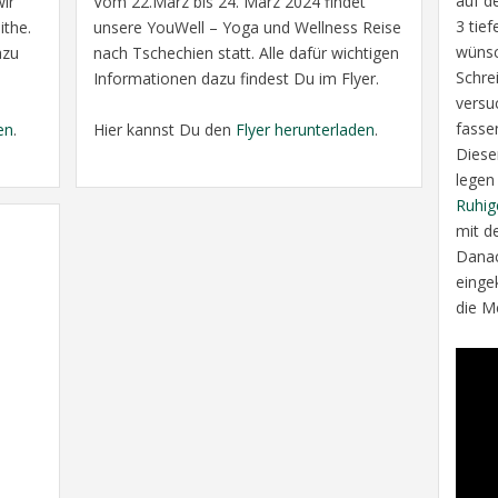
auf d
ir
Vom 22.März bis 24. März 2024 findet
3 tie
ithe.
unsere YouWell – Yoga und Wellness Reise
wünsc
azu
nach Tschechien statt. Alle dafür wichtigen
Schrei
Informationen dazu findest Du im Flyer.
versu
fasse
en
.
Hier kannst Du den
Flyer herunterladen
.
Diese
legen
Ruhig
mit d
Danac
einge
die M