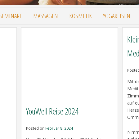
SEMINARE
MASSAGEN
KOSMETIK
YOGAREISEN
Klei
Medi
Poste
Mit d
Medita
Zimme
auf e
YouWell Reise 2024
Herze
Ommm
Posted on
Februar 8, 2024
Nimm d