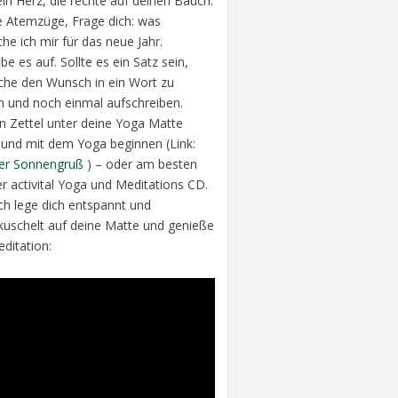
ein Herz, die rechte auf deinen Bauch.
fe Atemzüge, Frage dich: was
he ich mir für das neue Jahr.
be es auf. Sollte es ein Satz sein,
che den Wunsch in ein Wort zu
n und noch einmal aufschreiben.
n Zettel unter deine Yoga Matte
 und mit dem Yoga beginnen (Link:
er Sonnengruß
) – oder am besten
er activital Yoga und Meditations CD.
h lege dich entspannt und
kuschelt auf deine Matte und genieße
editation: